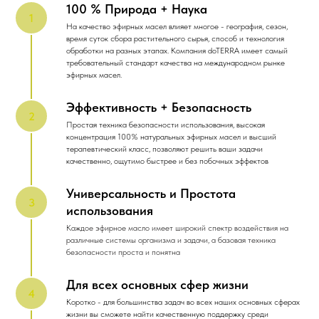
100 % Природа + Наука
На качество эфирных масел влияет многое - география, сезон,
время суток сбора растительного сырья, способ и технология
обработки на разных этапах. Компания doTERRA имеет самый
требовательный стандарт качества на международном рынке
эфирных масел.
Эффективность + Безопасность
Простая техника безопасности использования, высокая
концентрация 100% натуральных эфирных масел и высший
терапевтический класс, позволяют решить ваши задачи
качественно, ощутимо быстрее и без побочных эффектов
Универсальность и Простота
использования
Каждое эфирное масло имеет широкий спектр воздействия на
различные системы организма и задачи, а базовая техника
безопасности проста и понятна
Для всех основных сфер жизни
Коротко - для большинства задач во всех наших основных сферах
жизни вы сможете найти качественную поддержку среди