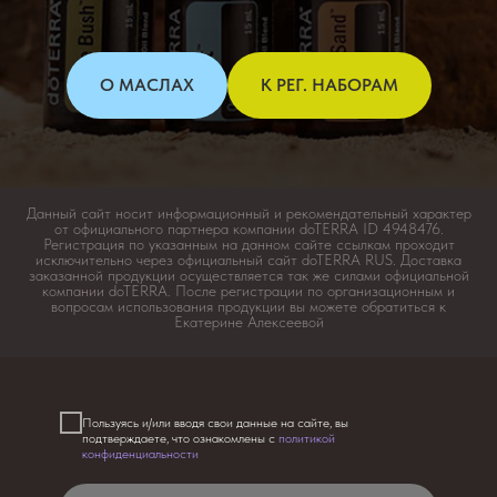
О МАСЛАХ
К РЕГ. НАБОРАМ
Данный сайт носит информационный и рекомендательный характер
от официального партнера компании doTERRA ID 4948476.
Регистрация по указанным на данном сайте ссылкам проходит
исключительно через официальный сайт doTERRA RUS. Доставка
заказанной продукции осуществляется так же силами официальной
компании doTERRA. После регистрации по организационным и
вопросам использования продукции вы можете обратиться к
Екатерине Алексеевой
Пользуясь и/или вводя свои данные на сайте, вы
подтверждаете, что ознакомлены с
политикой
конфиденциальности