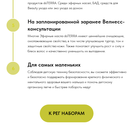
продуктов doTERRA. Среди эфирных масел, БАД, средств для
Beauty ухода или эко ухода за домом
На запланированной заранее Велнесс-
консультации
Многие Эфирные масла doTERRA имеют ценнейшие очищающие,
омолаживающие свойства, в том числе улучшающие тургор, тон и
защитные свойства кожи. Также помогают улучшить рост и силу и
блеск волос и качественно уменьшить их выпадение.
Для самых маленьких
Соблюдая детскую технику безопасности, вы сможете эффективно
и безопасно поддержать формирование крепкого физического и
ментального здоровья вашего малыша и помочь детскому
организму легче и быстрее побороть недуг
К РЕГ НАБОРАМ