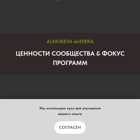
ALEKSEEVA doTERRA
ЦЕННОСТИ СООБЩЕСТВА & ФОКУС
ПРОГРАММ
Мы используем куки для улучшения
вашего опыта
Здоровье. Развитие. Свобода.
Партнёрство. Лидерство.
СОГЛАСЕН
Семья. Стиль. Мастерство
-