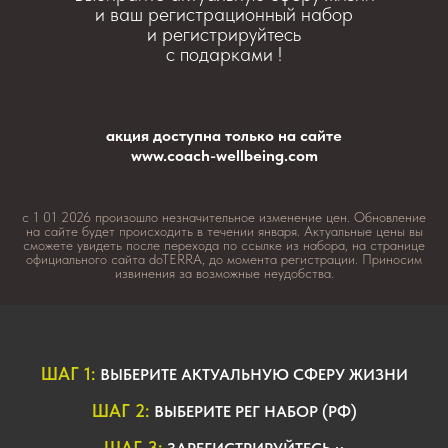
и ваш регистрационный набор
и регистрируйтесь
с подарками !
акция доступна только на сайте
www.coach-wellbeing.com
с 1 01 2026 произошло незначительное изменение цен. Обновление
на сайте будет происходить в течении января. Актуальные цены вы
сможете увидеть после перехода по ссылке из набора, на странице
официального сайта doTERRA, до момента регистрации. Приносим
извинения за возможные неудобства.
ШАГ 1:
ВЫБЕРИТЕ АКТУАЛЬНУЮ СФЕРУ ЖИЗНИ
ШАГ 2:
ВЫБЕРИТЕ РЕГ НАБОР (РФ)
ШАГ 3: